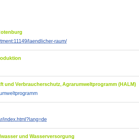
Rotenburg
rtment:11149/laendlicher-raum/
roduktion
haft und Verbraucherschutz, Agrarumweltprogramm (HALM)
arumweltprogramm
r/index.html?lang=de
ndwasser und Wasserversorgung