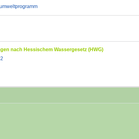
arumweltprogramm
flagen nach Hessischem Wassergesetz (HWG)
72