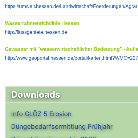
https://umwelt.hessen.de/Landwirtschaft/Foerderungen/Agr
Wasserrahmenrichtlinie Hessen
http://flussgebiete.hessen.de
Gewässer mit "wasserwirtschaftlicher Bedeutung" - Au
http://www.geoportal.hessen.de/portal/karten.html?WMC=22
Downloads
Info GLÖZ 5 Erosion
Düngebedarfsermittlung Frühjahr