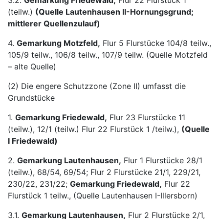
3.2.
Gemarkung Friedewald,
Flur 22 Flurstück 1
(teilw.)
(Quelle Lautenhausen II-Hornungsgrund;
mittlerer Quellenzulauf)
4.
Gemarkung Motzfeld,
Flur 5 Flurstücke 104/8 teilw.,
105/9 teilw., 106/8 teilw., 107/9 teilw. (Quelle Motzfeld
– alte Quelle)
(2) Die engere Schutzzone (Zone II) umfasst die
Grundstücke
1.
Gemarkung Friedewald,
Flur 23 Flurstücke 11
(teilw.), 12/1 (teilw.) Flur 22 Flurstück 1 /teilw.),
(Quelle
I Friedewald)
2.
Gemarkung Lautenhausen,
Flur 1 Flurstücke 28/1
(teilw.), 68/54, 69/54; Flur 2 Flurstücke 21/1, 229/21,
230/22, 231/22;
Gemarkung Friedewald,
Flur 22
Flurstück 1 teilw., (Quelle Lautenhausen I-Illersborn)
3.1.
Gemarkung Lautenhausen,
Flur 2 Flurstücke 2/1,